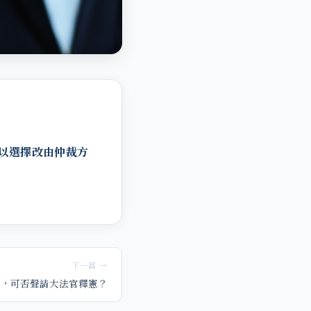
以選擇改由仲裁方
下一篇 →
裁，可否聲請大法官釋憲？