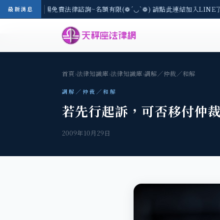
區-8/3(一) 現場免費法律諮詢~名額有限(❁´◡`❁) 請點此連結加入LINE
最新消息
首頁
›
法律知識庫
›
法律知識庫
›
調解／仲裁／和解
調解／仲裁／和解
若先行起訴，可否移付仲
2009年10月29日