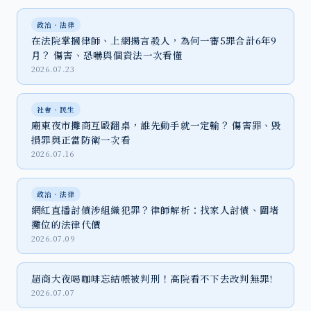
政治‧法律
在法院掌摑律師、上網揚言殺人，為何一審5罪合計6年9
月？ 傷害、恐嚇與個資法一次看懂
2026.07.23
社會‧民生
廟東夜市攤商互毆翻桌，誰先動手就一定輸？ 傷害罪、毀
損罪與正當防衛一次看
2026.07.16
政治‧法律
網紅直播討債涉組織犯罪？律師解析：找家人討債、圍堵
攤位的法律代價
2026.07.09
超商大夜喝咖啡忘結帳被判刑！高院看不下去改判無罪!
2026.07.07