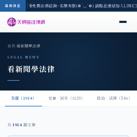
區-8/3(一) 現場免費法律諮詢~名額有限(❁´◡`❁) 請點此連結加入LIN
最新消息
首頁
›
看新聞學法律
LEGAL NEWS
看新聞學法律
全部（1914）
社會‧民生（1120）
政治‧法律（546）
共
1914
篇文章