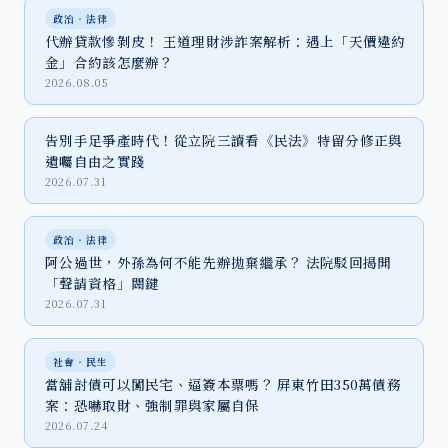
政治‧法律
代辦貸款慘剝皮！ 王道理財涉詐案解析：遇上「天價違約
金」合約該怎麼辦？
2026.08.05
告別手足爭產時代！從立院三讀看《民法》特留分修正與
遺囑自由之實踐
2026.07.31
政治‧法律
阿公過世，外孫為何不能先辦拋棄繼承？ 法院駁回揭開
「聲請資格」關鍵
2026.07.31
社會‧民生
當舖討債可以闖民宅、逼簽本票嗎？ 屏東竹田350萬債務
案：恐嚇取財、強制罪與家屬自保
2026.07.24