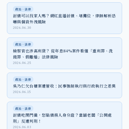
政治‧法律
討債可以找家人嗎？網紅直播討債、堵攤位，律師解析恐
嚇與個資外洩風險
2026.06.30
政治‧法律
檢察官也涉高利貸？ 從年息84%案件看懂「重利罪、洗
錢罪、假離婚」法律風險
2026.06.25
政治‧法律
吳乃仁欠台糖案遭管收：民事強制執行與行政執行之差異
2026.06.15
政治‧法律
討債吃閉門羹，怒貼債務人身分證？當舖老闆「公開處
刑」反遭判刑！
2026.06.03