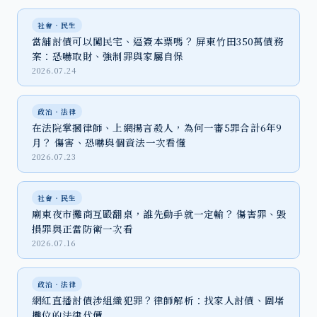
社會‧民生
當舖討債可以闖民宅、逼簽本票嗎？ 屏東竹田350萬債務
案：恐嚇取財、強制罪與家屬自保
2026.07.24
政治‧法律
在法院掌摑律師、上網揚言殺人，為何一審5罪合計6年9
月？ 傷害、恐嚇與個資法一次看懂
2026.07.23
社會‧民生
廟東夜市攤商互毆翻桌，誰先動手就一定輸？ 傷害罪、毀
損罪與正當防衛一次看
2026.07.16
政治‧法律
網紅直播討債涉組織犯罪？律師解析：找家人討債、圍堵
攤位的法律代價