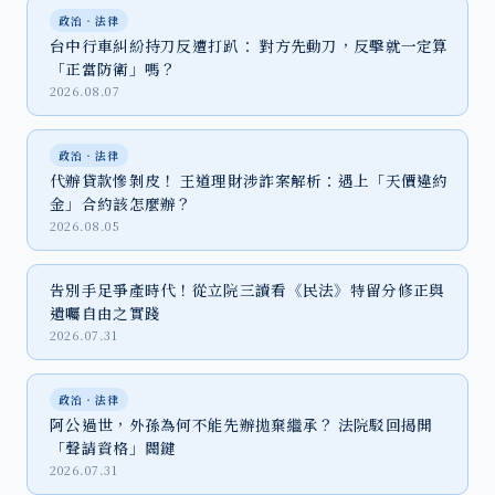
政治‧法律
台中行車糾紛持刀反遭打趴： 對方先動刀，反擊就一定算
「正當防衛」嗎？
2026.08.07
政治‧法律
代辦貸款慘剝皮！ 王道理財涉詐案解析：遇上「天價違約
金」合約該怎麼辦？
2026.08.05
告別手足爭產時代！從立院三讀看《民法》特留分修正與
遺囑自由之實踐
2026.07.31
政治‧法律
阿公過世，外孫為何不能先辦拋棄繼承？ 法院駁回揭開
「聲請資格」關鍵
2026.07.31