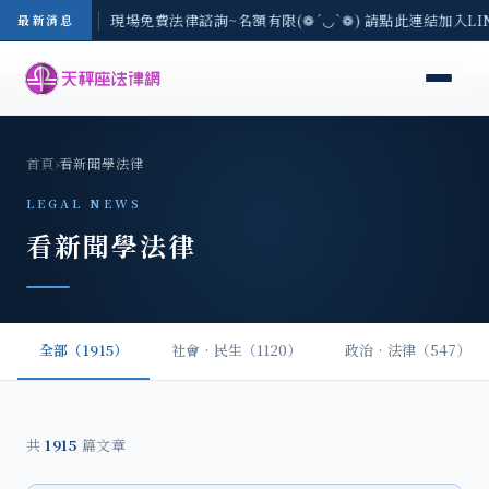
中地區-8/3(一) 現場免費法律諮詢~名額有限(❁´◡`❁) 請點此連結加入L
最新消息
首頁
›
看新聞學法律
LEGAL NEWS
看新聞學法律
全部（1915）
社會‧民生（1120）
政治‧法律（547）
共
1915
篇文章