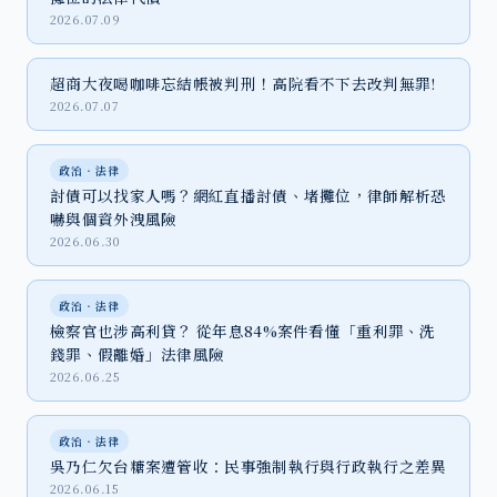
2026.07.09
超商大夜喝咖啡忘結帳被判刑！高院看不下去改判無罪!
2026.07.07
政治‧法律
討債可以找家人嗎？網紅直播討債、堵攤位，律師解析恐
嚇與個資外洩風險
2026.06.30
政治‧法律
檢察官也涉高利貸？ 從年息84%案件看懂「重利罪、洗
錢罪、假離婚」法律風險
2026.06.25
政治‧法律
吳乃仁欠台糖案遭管收：民事強制執行與行政執行之差異
2026.06.15