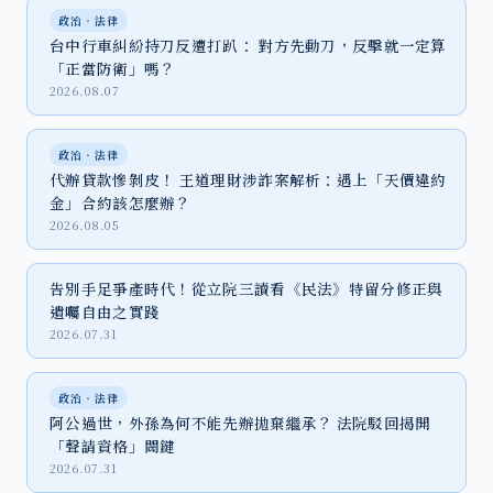
政治‧法律
台中行車糾紛持刀反遭打趴： 對方先動刀，反擊就一定算
「正當防衛」嗎？
2026.08.07
政治‧法律
代辦貸款慘剝皮！ 王道理財涉詐案解析：遇上「天價違約
金」合約該怎麼辦？
2026.08.05
告別手足爭產時代！從立院三讀看《民法》特留分修正與
遺囑自由之實踐
2026.07.31
政治‧法律
阿公過世，外孫為何不能先辦拋棄繼承？ 法院駁回揭開
「聲請資格」關鍵
2026.07.31