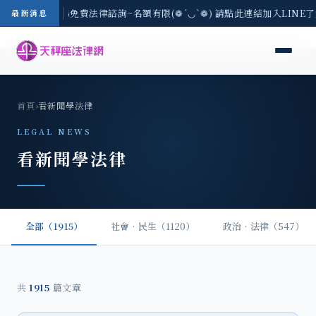
區-8/3(一) 現場免費法律諮詢~名額有限(❁´◡`❁) 請點此連結加入LINE
最新消息
首頁
›
看新聞學法律
LEGAL NEWS
看新聞學法律
全部（1915）
社會‧民生（1120）
政治‧法律（547）
共
1915
篇文章