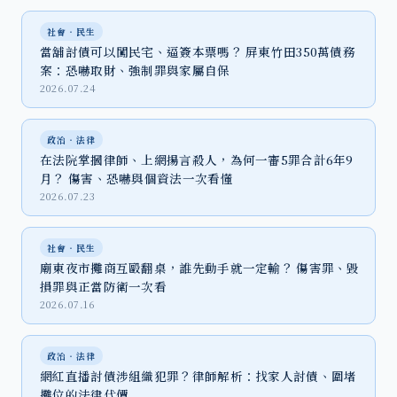
社會‧民生
當舖討債可以闖民宅、逼簽本票嗎？ 屏東竹田350萬債務
案：恐嚇取財、強制罪與家屬自保
2026.07.24
政治‧法律
在法院掌摑律師、上網揚言殺人，為何一審5罪合計6年9
月？ 傷害、恐嚇與個資法一次看懂
2026.07.23
社會‧民生
廟東夜市攤商互毆翻桌，誰先動手就一定輸？ 傷害罪、毀
損罪與正當防衛一次看
2026.07.16
政治‧法律
網紅直播討債涉組織犯罪？律師解析：找家人討債、圍堵
攤位的法律代價