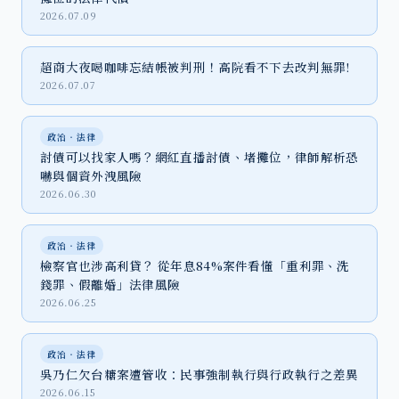
2026.07.09
超商大夜喝咖啡忘結帳被判刑！高院看不下去改判無罪!
2026.07.07
政治‧法律
討債可以找家人嗎？網紅直播討債、堵攤位，律師解析恐
嚇與個資外洩風險
2026.06.30
政治‧法律
檢察官也涉高利貸？ 從年息84%案件看懂「重利罪、洗
錢罪、假離婚」法律風險
2026.06.25
政治‧法律
吳乃仁欠台糖案遭管收：民事強制執行與行政執行之差異
2026.06.15