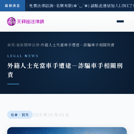
-8/3(一) 現場免費法律諮詢~名額有限(❁´◡`❁) 請點此連結加入LINE
最新消息
首頁
›
看新聞學法律
›
外籍人士充當車手遭逮—詐騙車手相關刑責
LEGAL NEWS
外籍人士充當車手遭逮—詐騙車手相關刑
責
2025 年 03 月 03 日
社會‧民生