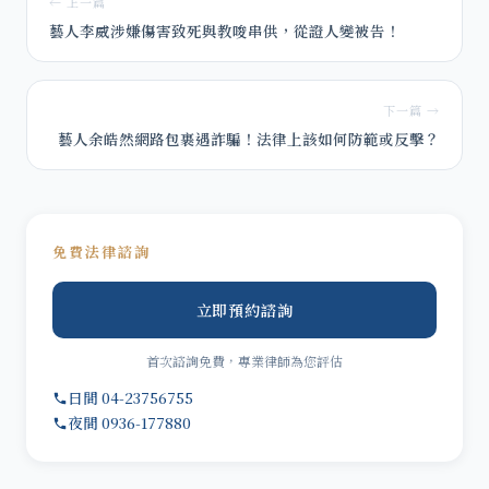
← 上一篇
藝人李威涉嫌傷害致死與教唆串供，從證人變被告！
下一篇 →
藝人余皓然網路包裹遇詐騙！法律上該如何防範或反擊？
免費法律諮詢
立即預約諮詢
首次諮詢免費，專業律師為您評估
日間 04-23756755
夜間 0936-177880