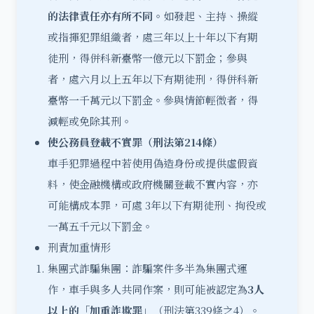
的法律責任亦有所不同。
如發起、主持、操縱
或指揮犯罪組織者，處三年以上十年以下有期
徒刑，得併科新臺幣一億元以下罰金；參與
者，處六月以上五年以下有期徒刑，得併科新
臺幣一千萬元以下罰金。參與情節輕微者，得
減輕或免除其刑。
使公務員登載不實罪（刑法第214條）
車手犯罪過程中若使用偽造身份或提供虛假資
料，使金融機構或政府機關登載不實內容，亦
可能構成本罪，可處 3年以下有期徒刑、拘役或
一萬五千元以下罰金。
刑責加重情形
集團式詐騙集團：詐騙案件多半為集團式運
作，車手與多人共同作案，則可能被認定為
3人
以上的「加重詐欺罪」
（刑法第339條之4）。