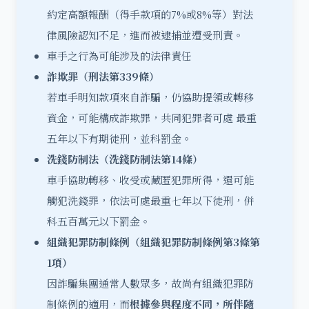
約定高額報酬（得手款項的7%或8%等）對法
律風險認知不足，進而被逮捕並遭受刑責。
車手之行為可能涉及的法律責任
詐欺罪（刑法第339條）
若車手明知款項來自詐騙，仍協助提領或轉移
資金，可能構成詐欺罪，共同犯罪者可處 最重
五年以下有期徒刑，並科罰金。
洗錢防制法（洗錢防制法第14條）
車手協助轉移、收受或藏匿犯罪所得，還可能
觸犯洗錢罪，依法可處最重七年以下徒刑，併
科五百萬元以下罰金。
組織犯罪防制條例（組織犯罪防制條例第3條第
1項）
因詐騙集團通常人數眾多，故尚有組織犯罪防
制條例的適用，而
根據參與程度不同，所伴隨