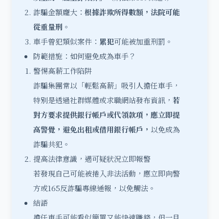
詐騙金額龐大：
根據詐欺所得數額，法院可能
從重量刑
。
車手曾犯類似案件：
累犯
可能被加重刑罰。
防範措施：如何避免成為車手？
警惕高薪工作陷阱
詐騙集團常以「輕鬆高薪」吸引人擔任車手，
特別是透過社群媒體或求職網站發布資訊，
若
對方要求提供銀行帳戶或代領款項，應立即提
高警覺，避免出租或借用銀行帳戶，
以免成為
詐騙共犯。
提高法律意識，遇可疑狀況立即報警
若發現自己可能被捲入非法活動，應立即向警
方或165反詐騙專線通報，以免觸法。
結語
擔任車手可能看似簡單又能快速賺錢，但一旦