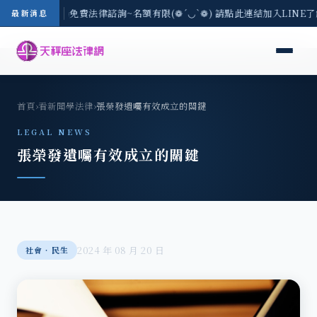
-8/3(一) 現場免費法律諮詢~名額有限(❁´◡`❁) 請點此連結加入LINE
最新消息
首頁
›
看新聞學法律
›
張榮發遺囑有效成立的關鍵
LEGAL NEWS
張榮發遺囑有效成立的關鍵
2024 年 08 月 20 日
社會‧民生