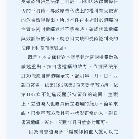
受確認判決之法律上利益，亦即因法律關係存
否的不明確，導致原告私法上的權利有受侵害
的危險始得提出。所以本件在兩造對於遺囑的
性質為密封遺囑表示不爭執時，確認代筆遺囑
無效訴訟的部分，就會因欠缺即受確認判決的
法律上利益而被駁回。
職是，本文僅針對本案爭執之密封遺囑做為
論述重點。按自書遺囑的效力，依據民法第
1190條應自書遺囑全文，記明年、月、日，並
親自簽名；依第1186條第2項需要年滿16歲；依
第1187條不能違反關於特留分的範圍。主觀
上，立遺囑人也要具備立遺囑的能力。簡單來
說，只要年滿16歲且精神狀況正常的人，親自
書寫遺囑、簽名、記明年月日並密封即可。
因為自書遺囑多不需要仰賴他人就可以完