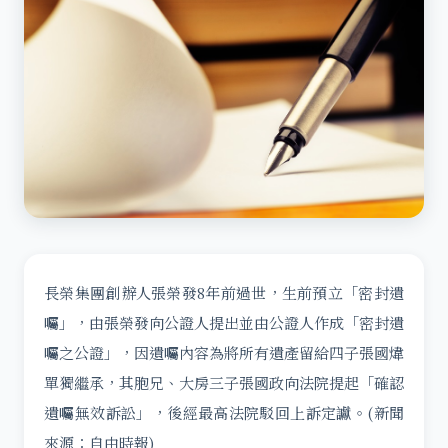
長榮集團創辦人張榮發8年前過世，生前預立「密封遺
囑」，由張榮發向公證人提出並由公證人作成「密封遺
囑之公證」，因遺囑內容為將所有遺產留給四子張國煒
單獨繼承，其胞兄、大房三子張國政向法院提起「確認
遺囑無效訴訟」，後經最高法院駁回上訴定讞。(新聞
來源：自由時報)