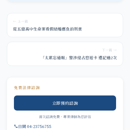
← 上一篇
從五億高中生命案看假結婚應負的刑責
下一篇 →
「太累忘通報」警涉侵占悠遊卡 遭記過2次
免費法律諮詢
立即預約諮詢
首次諮詢免費，專業律師為您評估
日間 04-23756755