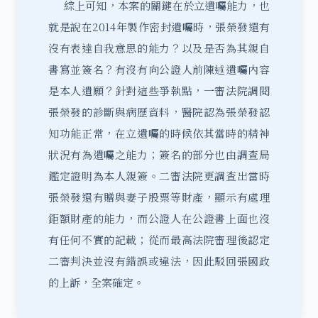
綜上可知，本案的關鍵在於立遺囑能力，也
就是說在2014年製作密封遺囑時，張榮發還有
沒有表達自我意思的能力？以及是否為其親自
書寫並簽名？有沒有向公證人前陳述遺囑內容
是本人遺願？針對這些爭執點，一審法院調閱
張榮發的診斷與病歷資料，醫院認為張榮發認
知功能正常，在立遺囑的時候依其當時的精神
狀況有為遺囑之能力；簽名的部分也由調查局
鑑定證明為本人親簽。二審法院更調查出當時
張榮發還有贈與妻子股票等財產，顯示有處理
鉅額財產的能力，而公證人在公證書上面也沒
有任何不實的記載；從而最高法院審理後認定
二審判決並沒有錯誤或違法，因此駁回張國政
的上訴，全案確定。