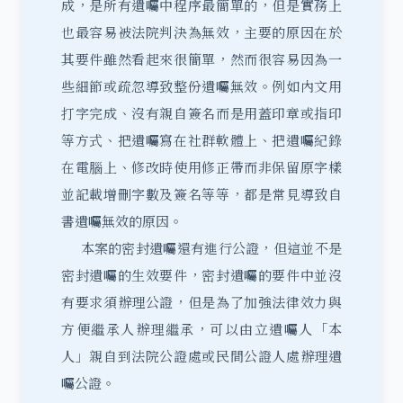
成，是所有遺囑中程序最簡單的，但是實務上
也最容易被法院判決為無效，主要的原因在於
其要件雖然看起來很簡單，然而很容易因為一
些細節或疏忽導致整份遺囑無效。例如內文用
打字完成、沒有親自簽名而是用蓋印章或指印
等方式、把遺囑寫在社群軟體上、把遺囑紀錄
在電腦上、修改時使用修正帶而非保留原字樣
並記載增刪字數及簽名等等，都是常見導致自
書遺囑無效的原因。
本案的密封遺囑還有進行公證，但這並不是
密封遺囑的生效要件，密封遺囑的要件中並沒
有要求須辦理公證，但是為了加強法律效力與
方便繼承人辦理繼承，可以由立遺囑人「本
人」親自到法院公證處或民間公證人處辦理遺
囑公證。