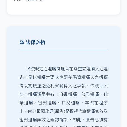
⚖️ 法律評析
民法規定之遺囑制度旨在尊重立遺囑人之遺
志，是以遺囑之要式性即在保障遺囑人之遺願
得以實現並避免利害關係人之爭執。依現行民
法，遺囑類型共有：自書遺囑、公證遺囑、代
筆遺囑、密封遺囑、口授遺囑。本案在程序
上，由於張國政等(原告)是提起代筆遺囑無效及
密封遺囑無效之確認訴訟，如此，原告必須有