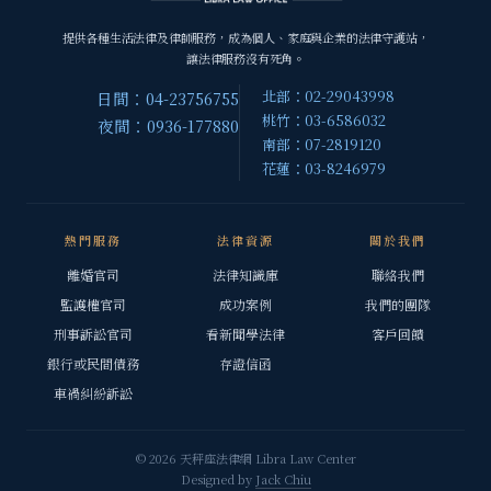
提供各種生活法律及律師服務，成為個人、家庭與企業的法律守護站，
讓法律服務沒有死角。
北部：02-29043998
日間：04-23756755
桃竹：03-6586032
夜間：0936-177880
南部：07-2819120
花蓮：03-8246979
熱門服務
法律資源
關於我們
離婚官司
法律知識庫
聯絡我們
監護權官司
成功案例
我們的團隊
刑事訴訟官司
看新聞學法律
客戶回饋
銀行或民間債務
存證信函
車禍糾紛訴訟
© 2026 天秤座法律網 Libra Law Center
Designed by
Jack Chiu