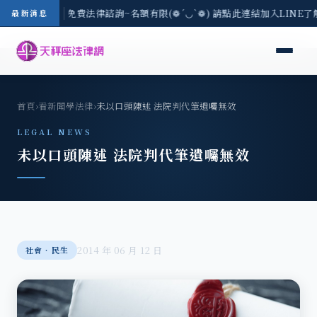
-8/3(一) 現場免費法律諮詢~名額有限(❁´◡`❁) 請點此連結加入LINE
最新消息
首頁
›
看新聞學法律
›
未以口頭陳述 法院判代筆遺囑無效
LEGAL NEWS
未以口頭陳述 法院判代筆遺囑無效
2014 年 06 月 12 日
社會‧民生