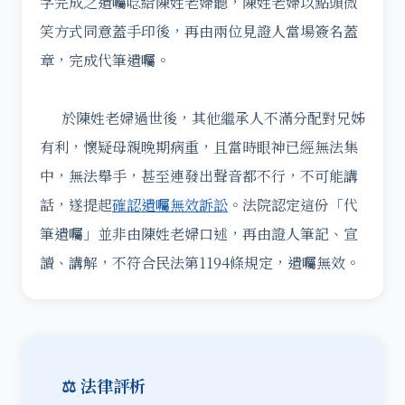
字完成之遺囑唸給陳姓老婦聽，陳姓老婦以點頭微
笑方式同意蓋手印後，再由兩位見證人當場簽名蓋
章，完成代筆遺囑。
於陳姓老婦過世後，其他繼承人不滿分配對兄姊
有利，懷疑母親晚期病重，且當時眼神已經無法集
中，無法舉手，甚至連發出聲音都不行，不可能講
話，遂提起
確認遺囑無效訴訟
。法院認定這份「代
筆遺囑」並非由陳姓老婦口述，再由證人筆記、宣
讀、講解，不符合民法第1194條規定，遺囑無效。
⚖️ 法律評析