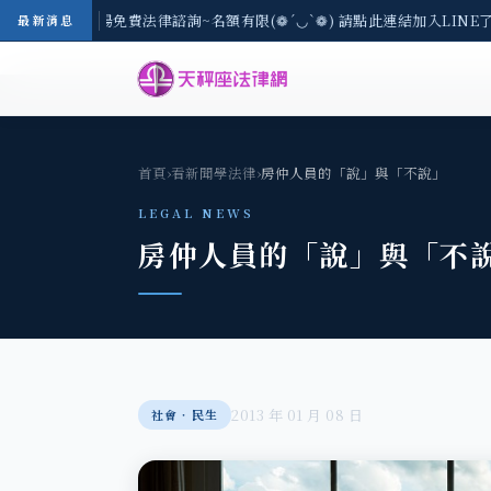
8/3(一) 現場免費法律諮詢~名額有限(❁´◡`❁) 請點此連結加入LINE了
最新消息
首頁
›
看新聞學法律
›
房仲人員的「說」與「不說」
LEGAL NEWS
房仲人員的「說」與「不
2013 年 01 月 08 日
社會‧民生