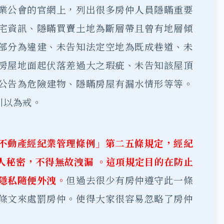
業公會的官網上，列出很多房仲人員隱瞞重要
宅資訊、隱瞞買賣土地為斷層帶且曾有地層傾
部分為違建、未告知法定空地為既成巷道、未
房屋地面起伏落差過大之瑕疵、未告知該屋頂
公告為危險建物、隱瞞房屋有漏水情形等等。
引以為戒。
不動產經紀業管理條例」第二五條規定，經紀
人秘密，不得無故洩漏 。這項規定目的在防止
隱私隨便外洩。
但過去很少有房仲遵守此一條
條文來處罰房仲。使得大家很容易忽略了房仲