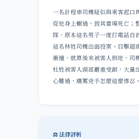
一名計程車司機疑似與乘客起口
從他身上輾過，致其當場死亡；
隊，原本這名男子一度打電話自
這名林姓司機出面投案。目擊超
衝撞，就算後來被害人倒地，司
杜姓被害人頭部嚴重受創，大量
心難過，痛罵兇手怎麼這麼慘忍
⚖️ 法律評析