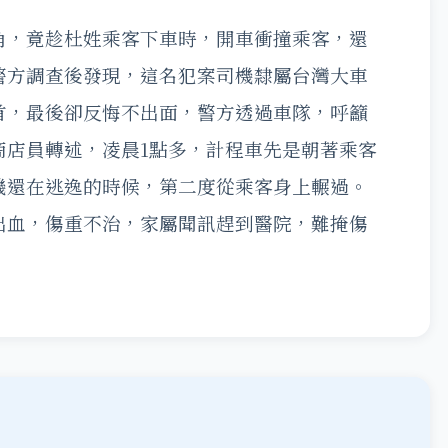
角，竟趁杜姓乘客下車時，開車衝撞乘客，還
警方調查後發現，這名犯案司機隸屬台灣大車
首，最後卻反悔不出面，警方透過車隊，呼籲
商店員轉述，凌晨1點多，計程車先是朝著乘客
機還在逃逸的時候，第二度從乘客身上輾過。
出血，傷重不治，家屬聞訊趕到醫院，難掩傷
。