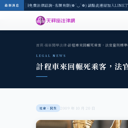
-8/3(一) 現場免費法律諮詢~名額有限(❁´◡`❁) 請點此連結加入LINE了
最新消息
首頁
›
看新聞學法律
›
計程車來回輾死乘客，法官量刑標準
LEGAL NEWS
計程車來回輾死乘客，法
2009 年 10 月 20 日
社會‧民生