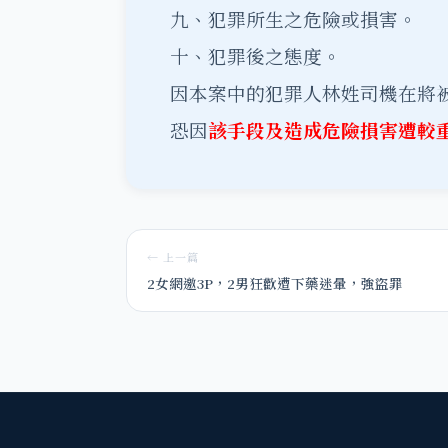
九、犯罪所生之危險或損害。
十、犯罪後之態度。
因本案中的犯罪人林姓司機在將
恐因
該手段及造成危險損害遭較
← 上一篇
2女網邀3P，2男狂歡遭下藥迷暈，強盜罪