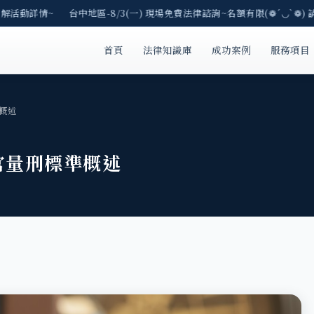
解活動詳情~ 台中地區-8/3(一) 現場免費法律諮詢~名額有限(❁´◡`❁) 
首頁
法律知識庫
成功案例
服務項目
概述
官量刑標準概述