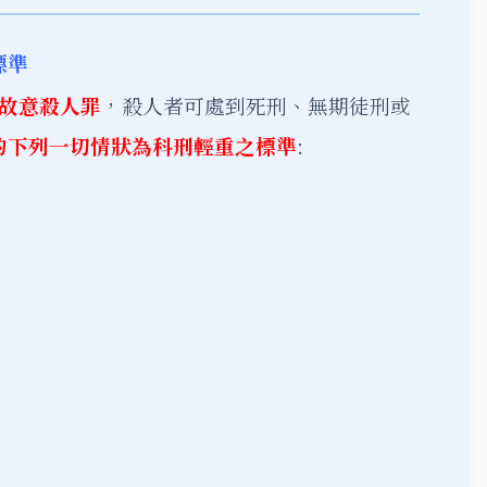
標準
故意殺人罪
，殺人者可處到死刑、無期徒刑或
酌下列一切情狀為科刑輕重之標準
:
。
。