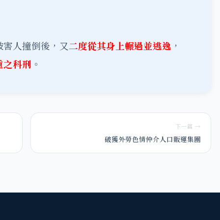
被害人撞倒後，又
二度從其身上輾過並逃逸
，
重之科刑
。
下一篇 →
破獲外勞色情仲介人口販運集團