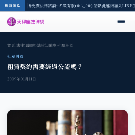
區-8/3(一) 現場免費法律諮詢~名額有限(❁´◡`❁) 請點此連結加入LIN
最新消息
首頁
›
法律知識庫
›
法律知識庫
›
租屋糾紛
租屋糾紛
租賃契約需要經過公證嗎？
2009年01月11日