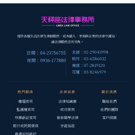
提供各種生活法律及律師服務，成為個人、家庭與企業的法律守護站，
讓法律服務沒有死角。
北部：02-29043998
日間：04-23756755
桃竹：03-6586032
夜間：0936-177880
南部：07-2819120
花蓮：03-8246979
熱門服務
法律資源
關於我們
離婚官司
法律知識庫
聯絡我們
監護權官司
成功案例
我們的團隊
刑事訴訟官司
看新聞學法律
客戶回饋
銀行或民間債務
存證信函
車禍糾紛訴訟