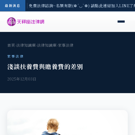
-8/3(一) 現場免費法律諮詢~名額有限(❁´◡`❁) 請點此連結加入LINE了
最新消息
首頁
›
法律知識庫
›
法律知識庫
›
家事法律
家事法律
淺談扶養費與贍養費的差別
2025年12月03日