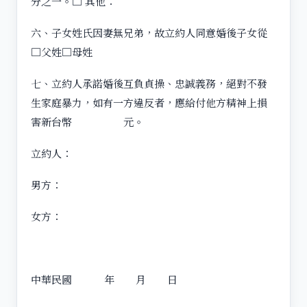
分之一。□ 其他：
六、子女姓氏因妻無兄弟，故立約人同意婚後子女從
□父姓□母姓
七、立約人承諾婚後互負貞操、忠誠義務，絕對不發
生家庭暴力，如有一方違反者，應給付他方精神上損
害新台幣 元。
立約人：
男方：
女方：
中華民國 年 月 日