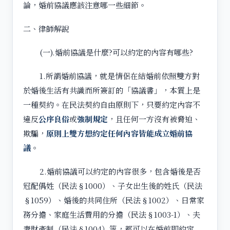
論，婚前協議應該注意哪一些細節。
二、律師解說
(一).婚前協議是什麼?可以約定的內容有哪些?
1.所謂婚前協議，就是情侶在結婚前依照雙方對
於婚後生活有共識而所簽訂的「協議書」，本質上是
一種契約。在民法契約自由原則下，只要約定內容不
違反
公序良俗
或
強制規定
，且任何一方沒有被脅迫、
欺騙，
原則上雙方想約定任何內容皆能成立婚前協
議
。
2.婚前協議可以約定的內容很多，包含婚後是否
冠配偶姓（民法§1000）、子女出生後的姓氏（民法
§1059）、婚後的共同住所（民法§1002）、日常家
務分擔、家庭生活費用的分擔（民法§1003-1）、夫
妻財產制（民法§1004）等，都可以在婚前即約定