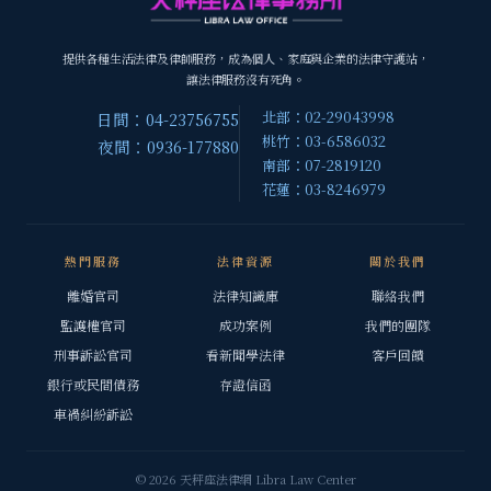
提供各種生活法律及律師服務，成為個人、家庭與企業的法律守護站，
讓法律服務沒有死角。
北部：02-29043998
日間：04-23756755
桃竹：03-6586032
夜間：0936-177880
南部：07-2819120
花蓮：03-8246979
熱門服務
法律資源
關於我們
離婚官司
法律知識庫
聯絡我們
監護權官司
成功案例
我們的團隊
刑事訴訟官司
看新聞學法律
客戶回饋
銀行或民間債務
存證信函
車禍糾紛訴訟
© 2026 天秤座法律網 Libra Law Center