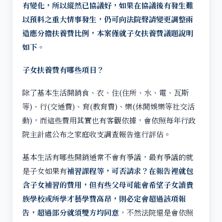
有變化，所以縱然已協議好，如果在協議後有發生難
以預料之重大情事發生，仍可向法院聲請變更調整兩
造應分擔扶養費比例，本案僅就子女扶養費議題說明
如下。
子女扶養費有哪些項目？
除了基本生活開銷食、衣、住(住所、水、電、瓦斯
等)、行(交通費)、育(教育費)、樂(休閒娛樂等社交活
動)，而這些費用其實也有客觀依據，會依照每年行政
院主計處公布之家庭收支調查報告進行評估。
基本生活有哪些開銷通常不會有爭議，最有爭議的就
是子女如果有
補習課程等，可否請求？在報告裡就包
含子女補習的費用，但有些父母可能會希望子女讀貴
族學校或所學才藝學費高昂，則必定會超過該項報
告，超過部分就須雙方均同意
，不然法院還是會依照