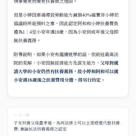
情事變更而變更扶養費之理由。
但是小婷因車禍導致勞動能力減損40%確實非小婷於
協議時所能預料之事，因此認定阿和和小婷扶養費負
擔為1：4至小安年滿18歲，因為小安到成年後父母即
無扶養義務。
附帶說明，如果小安有繼續就學的話，依前述最高法
院的見解，小安因無經濟能力及謀生能力，
父母對就
讀大學的小安仍然有扶養義務，故小婷和阿和可以就
小安滿18歲後之扶養費用分擔，得另行約定。
← 上一篇
子女扶養父母盡孝道，為何法律上可以主張返還代墊扶養
費: 兼論民法扶養義務之認定