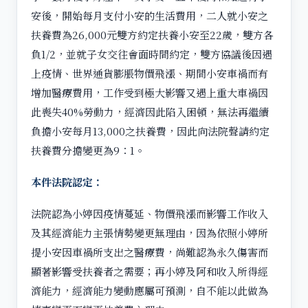
安後，開始每月支付小安的生活費用，二人就小安之
扶養費為26,000元雙方約定扶養小安至22歲，雙方各
負1/2，並就子女交往會面時間約定，雙方協議後因遇
上疫情、世界通貨膨脹物價飛漲、期間小安車禍而有
增加醫療費用，工作受到極大影響又遇上重大車禍因
此喪失40%勞動力，經濟因此陷入困頓，無法再繼續
負擔小安每月13,000之扶養費，因此向法院聲請約定
扶養費分擔變更為9：1。
本件法院認定：
法院認為小婷因疫情蔓延、物價飛漲而影響工作收入
及其經濟能力主張情勢變更無理由，因為依照小婷所
提小安因車禍所支出之醫療費，尚難認為永久傷害而
顯著影響受扶養者之需要；再小婷及阿和收入所得經
濟能力，經濟能力變動應屬可預測，自不能以此做為