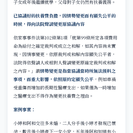
子女成年後繼續就學，父母對子女仍然有扶養義務。
已協議好的扶養費負擔，因情勢變更而有顯失公平的
時候，得向法院聲請變更原協議內容
依家事事件法第102條第1項「就第99條所定各項費用
命為給付之確定裁判或成立之和解，如其內容尚未實
現，因情事變更，依原裁判或和解內容顯失公平者，
法院得依聲請人或相對人聲請變更原確定裁判或和解
之內容。」謂
情勢變更是指當協議當時所無法預料之
事項，而重大影響，依照原約定顯失公平
，例如車禍
受重傷而增加的長期性醫療支出，如果僅為一時增加
之醫療支出不得作為變更扶養費之理由。
案例事實：
小婷和阿和交往多未婚，二人分手後小婷才發現已懷
孕，數月後小婷產下一女小安，五年後阿和知道有小