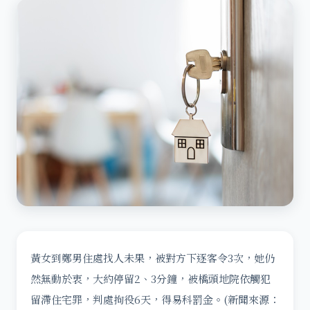
黃女到鄭男住處找人未果，被對方下逐客令3次，她仍
然無動於衷，大約停留2、3分鐘，被橋頭地院依觸犯
留滯住宅罪，判處拘役6天，得易科罰金。(新聞來源：