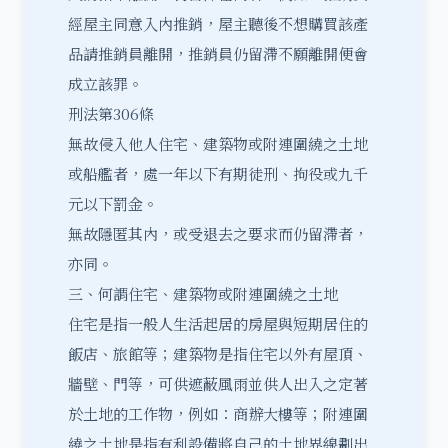
經屋主同意入內推銷，屋主聽後不想購買該產
品請推銷員離開，推銷員仍留滯不願離開便會
成立該罪。
刑法第306條
無故侵入他人住宅、建築物或附連圍繞之土地
或船艦者，處一年以下有期徒刑、拘役或九千
元以下罰金。
無故隱匿其內，或受退去之要求而仍留滯者，
亦同。
三、何謂住宅、建築物或附連圍繞之土地
住宅是指一般人生活起居的房屋與短期居住的
飯店、旅館等；建築物是指住宅以外有屋頂、
牆壁、門等，可供遮蔽風雨並供人出入之定著
於土地的工作物，例如：商辦大樓等；附連圍
繞之土地是指有利設備將自己的土地界線劃出