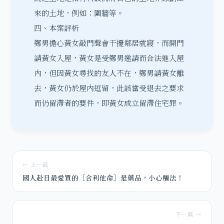
來的土地，例如：圍牆等。
四、本案評析
鄭男擔心黃女敲門聲會干擾鄰居就寢，而開門
請黃女入屋，黃女是受鄭男邀請而合法進入屋
內，但因黃女尋找的友人不在，鄭男請黃女離
去，黃女仍於屋內逗留，此該當受退去之要求
而仍留滯者的要件，即黃女成立留滯住宅罪。
← 上一篇
國人赴日最愛買的［合利他命］是藥品，小心觸法！
下一篇 →