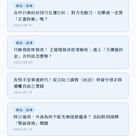
政治‧法律
台中行車糾紛持刀反遭打趴： 對方先動刀，反擊就一定算
「正當防衛」嗎？
2026.08.07
政治‧法律
代辦貸款慘剝皮！ 王道理財涉詐案解析：遇上「天價違約
金」合約該怎麼辦？
2026.08.05
告別手足爭產時代！從立院三讀看《民法》特留分修正與
遺囑自由之實踐
2026.07.31
政治‧法律
阿公過世，外孫為何不能先辦拋棄繼承？ 法院駁回揭開
「聲請資格」關鍵
2026.07.31