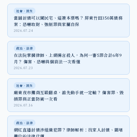
社會‧民生
當舖討債可以闖民宅、逼簽本票嗎？ 屏東竹田350萬債務
案：恐嚇取財、強制罪與家屬自保
2026.07.24
政治‧法律
在法院掌摑律師、上網揚言殺人，為何一審5罪合計6年9
月？ 傷害、恐嚇與個資法一次看懂
2026.07.23
社會‧民生
廟東夜市攤商互毆翻桌，誰先動手就一定輸？ 傷害罪、毀
損罪與正當防衛一次看
2026.07.16
政治‧法律
網紅直播討債涉組織犯罪？律師解析：找家人討債、圍堵
攤位的法律代價