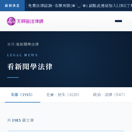
-8/3(一) 現場免費法律諮詢~名額有限(❁´◡`❁) 請點此連結加入LINE
最新消息
首頁
›
看新聞學法律
LEGAL NEWS
看新聞學法律
全部（1915）
社會‧民生（1120）
政治‧法律（547）
共
1915
篇文章