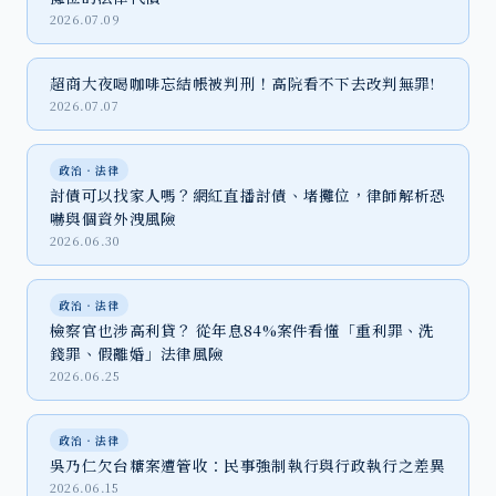
2026.07.09
超商大夜喝咖啡忘結帳被判刑！高院看不下去改判無罪!
2026.07.07
政治‧法律
討債可以找家人嗎？網紅直播討債、堵攤位，律師解析恐
嚇與個資外洩風險
2026.06.30
政治‧法律
檢察官也涉高利貸？ 從年息84%案件看懂「重利罪、洗
錢罪、假離婚」法律風險
2026.06.25
政治‧法律
吳乃仁欠台糖案遭管收：民事強制執行與行政執行之差異
2026.06.15