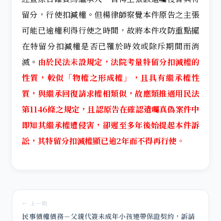
留分，行使扣減權。但楊律師察覺本件原告之主張
可能已逾權利得行使之時間，故將本件攻防重點擺
在特留分扣減權是否已罹於時效或除斥期間而消
滅。
由於民法未設規定，法院考量特留分扣減權的
性質，較似「物權之形成權」，且具有繼承權性
質，與繼承回復請求權相類似，故應類推適用民法
第1146條之規定，且認原告在確認遺囑真偽案件中
即知其繼承權遭侵害，卻遲至多年後始提起本件訴
訟，其特留分扣減權顯已逾2年而不得再行使。
← 上一則
民事債權債務－父親代簽未成年小孩連帶保證契約，訴請