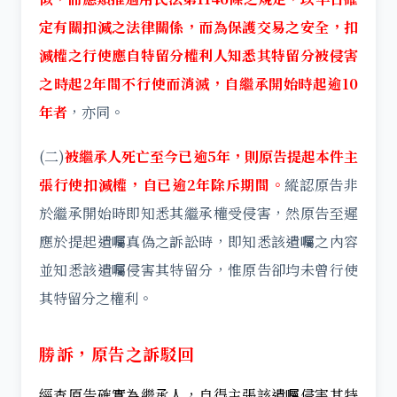
定有關扣減之法律關係，而為保護交易之安全，扣
減權之行使應自特留分權利人知悉其特留分被侵害
之時起2年間不行使而消滅，自繼承開始時起逾10
年者
，亦同。
(二)
被繼承人死亡至今已逾5年，則原告提起本件主
張行使扣減權，自已逾2年除斥期間。
縱認原告非
於繼承開始時即知悉其繼承權受侵害，然原告至遲
應於提起遺囑真偽之訴訟時，即知悉該遺囑之內容
並知悉該遺囑侵害其特留分，惟原告卻均未曾行使
其特留分之權利。
勝訴，原告之訴駁回
經查原告確實為繼承人，自得主張該遺囑侵害其特