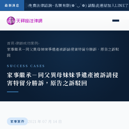
-8/3(一) 現場免費法律諮詢~名額有限(❁´◡`❁) 請點此連結加入LINE
最新消息
首頁
›
律師成功案例
›
家事繼承－同父異母妹妹爭遺產被訴請侵害特留分勝訴，原告之訴駁
回
SUCCESS CASES
家事繼承－同父異母妹妹爭遺產被訴請侵
害特留分勝訴，原告之訴駁回
2021 年 07 月 14 日
家事案件