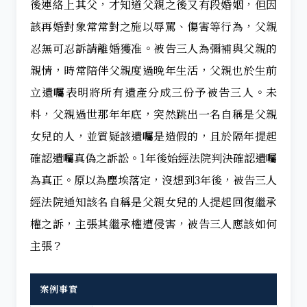
後連絡上其父，才知道父親之後又有段婚姻，但因
該再婚對象常常對之施以辱罵、傷害等行為，父親
忍無可忍訴請離婚獲准。被告三人為彌補與父親的
親情，時常陪伴父親度過晚年生活，父親也於生前
立遺囑表明將所有遺產分成三份予被告三人。未
料，父親過世那年年底，突然跳出一名自稱是父親
女兒的人，並質疑該遺囑是造假的，且於隔年提起
確認遺囑真偽之訴訟。1年後始經法院判決確認遺囑
為真正。原以為塵埃落定，沒想到3年後，被告三人
經法院通知該名自稱是父親女兒的人提起回復繼承
權之訴，主張其繼承權遭侵害，被告三人應該如何
主張？
案例事實