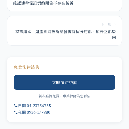
確認連帶保證契約關係不存在勝訴
下一則 →
家事繼承－遺產糾紛被訴請侵害特留分勝訴，原告之訴駁
回
免費法律諮詢
立即預約諮詢
首次諮詢免費，專業律師為您評估
日間 04-23756755
夜間 0936-177880