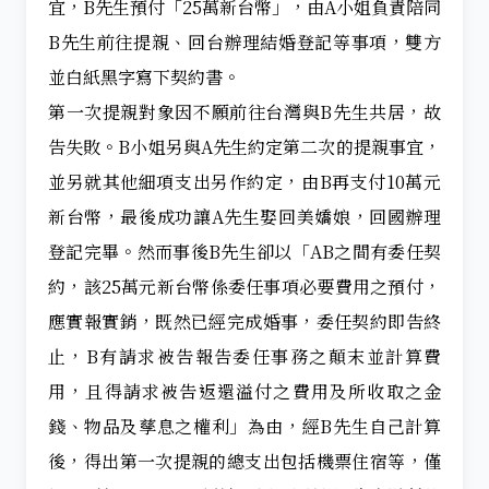
宜，B先生預付「25萬新台幣」，由A小姐負責陪同
B先生前往提親、回台辦理結婚登記等事項，雙方
並白紙黑字寫下契約書。
第一次提親對象因不願前往台灣與B先生共居，故
告失敗。B小姐另與A先生約定第二次的提親事宜，
並另就其他細項支出另作約定，由B再支付10萬元
新台幣，最後成功讓A先生娶回美嬌娘，回國辦理
登記完畢。然而事後B先生卻以「AB之間有委任契
約，該25萬元新台幣係委任事項必要費用之預付，
應實報實銷，既然已經完成婚事，委任契約即告終
止，B有請求被告報告委任事務之顛末並計算費
用，且得請求被告返還溢付之費用及所收取之金
錢、物品及孳息之權利」為由，經B先生自己計算
後，得出第一次提親的總支出包括機票住宿等，僅