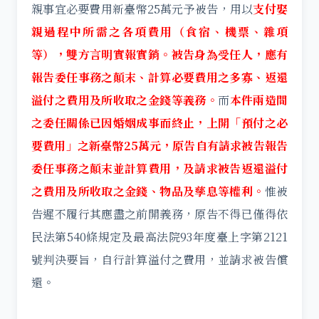
親事宜必要費用新臺幣25萬元予被告，用以
支付娶
親過程中所需之各項費用（食宿、機票、雜項
等），雙方言明實報實銷。被告身為受任人，應有
報告委任事務之顛末、計算必要費用之多寡、返還
溢付之費用及所收取之金錢等義務。
而
本件兩造間
之委任關係已因婚姻成事而終止，上開「預付之必
要費用」之新臺幣25萬元，原告自有請求被告報告
委任事務之顛末並計算費用，及請求被告返還溢付
之費用及所收取之金錢、物品及孳息等權利。
惟被
告遲不履行其應盡之前開義務，原告不得已僅得依
民法第540條規定及最高法院93年度臺上字第2121
號判決要旨，自行計算溢付之費用，並請求被告償
還。