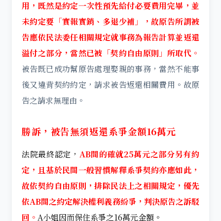
用，既然是約定一次性預先給付必要費用完畢，並
未約定要「實報實銷、多退少補」，故原告所謂被
告應依民法委任相關規定就事務為報告計算並返還
溢付之部分，當然已被「契約自由原則」所取代。
被告既已成功幫原告處理娶親的事務，當然不能事
後又違背契約約定，請求被告返還相關費用。故原
告之請求無理由。
勝訴，被告無須返還系爭金額16萬元
法院最終認定，
AB間的確就25萬元之部分另有約
定，且基於民間一般習慣解釋系爭契約亦應如此，
故依契約自由原則，排除民法上之相關規定，優先
依AB間之約定解決權利義務紛爭，判決原告之訴駁
回。
A小姐因而保住系爭之16萬元金額。