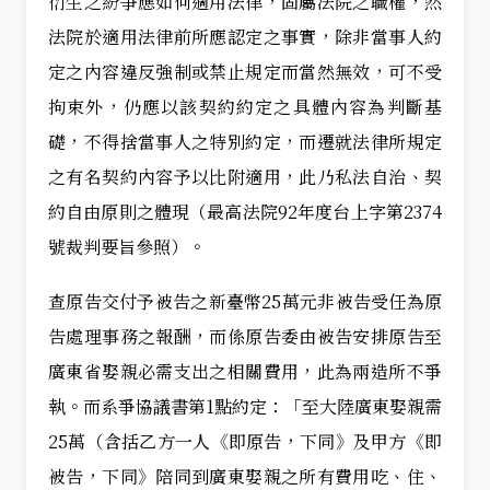
衍生之紛爭應如何適用法律，固屬法院之職權，然
法院於適用法律前所應認定之事實，除非當事人約
定之內容違反強制或禁止規定而當然無效，可不受
拘束外，仍應以該契約約定之具體內容為判斷基
礎，不得捨當事人之特別約定，而遷就法律所規定
之有名契約內容予以比附適用，此乃私法自治、契
約自由原則之體現（最高法院92年度台上字第2374
號裁判要旨參照）。
查原告交付予被告之新臺幣25萬元非被告受任為原
告處理事務之報酬，而係原告委由被告安排原告至
廣東省娶親必需支出之相關費用，此為兩造所不爭
執。而系爭協議書第1點約定：「至大陸廣東娶親需
25萬（含括乙方一人《即原告，下同》及甲方《即
被告，下同》陪同到廣東娶親之所有費用吃、住、