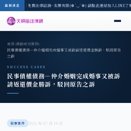
-8/3(一) 現場免費法律諮詢~名額有限(❁´◡`❁) 請點此連結加入LINE了
最新消息
首頁
›
律師成功案例
›
民事債權債務－仲介婚姻完成婚事又被訴請返還價金勝訴，駁回原告
之訴
SUCCESS CASES
民事債權債務－仲介婚姻完成婚事又被訴
請返還價金勝訴，駁回原告之訴
2021 年 07 月 14 日
民事案件