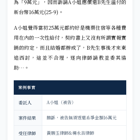
為「9萬元」，因而訴請A小姐應償還B先生溢付的
新台幣16萬元(25-9)。
A小姐覺得當初25萬元都約好是機票住宿等各種費
用在內的一次性給付，契約書上又沒有所謂實報實
銷的約定，而且結婚都辦成了，B先生事後才來東
追西討，這並不合理，遂向律師請教並委其協
助…。
案例事實
A小姐（被告）
委託人
勝訴，被告無須返還系爭金額16萬元
案件結果
黃勝玉律師&楊永吉律師
受任律師