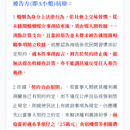
被告方(即A小姐)抗辯：
1.
婚姻為身分上法律行為，依社會上交易習慣，從
未聽聞婚姻媒介事務結束後，須由媒人開收據一一
清點計算支出，且當初原告並未要求被告就提親相
關事項開立收據
，故應認為兩造係依民間習慣而訂
定契約，
就本件事務而言，被告於契約終止後，縱
無法提出收據作計算，亦不能謂其違反受任人報告
義務。
2.依據
「契約自由原則」
，若當事人間就其權利義
務關係已有契約約定，而不違反公序良俗或強制禁
止規定，則縱使民法上有就該事項為規定，仍應優
先以當事人契約之約定，來解決權利義務紛爭。
兩
造當初就系爭預付之「25萬元」食宿機票等相關費