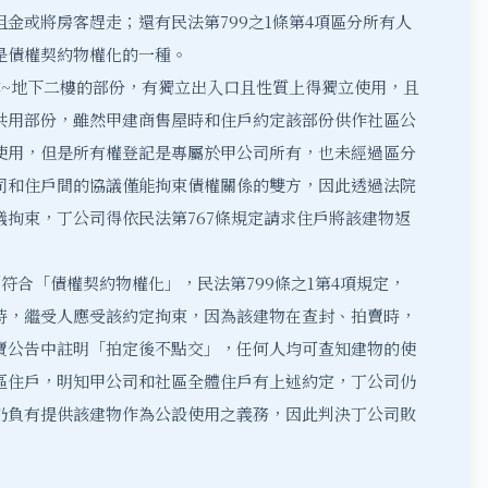
金或將房客趕走；還有民法第799之1條第4項區分所有人
是債權契約物權化的一種。
地下二樓的部份，有獨立出入口且性質上得獨立使用，且
共用部份，雖然甲建商售屋時和住戶約定該部份供作社區公
使用，但是所有權登記是專屬於甲公司所有，也未經過區分
司和住戶間的協議僅能拘束債權關係的雙方，因此透過法院
議拘束，丁公司得依
民法第767條
規定請求住戶將該建物返
符合「債權契約物權化」，民法第799條之1第4項規定，
時，繼受人應受該約定拘束，因為該建物在查封、拍賣時，
賣公告中註明「拍定後不點交」，任何人均可查知建物的使
區住戶，明知甲公司和社區全體住戶有上述約定，丁公司仍
仍負有提供該建物作為公設使用之義務，因此判決丁公司敗