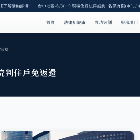
E了解活動詳情~ 台中地區-8/3(一) 現場免費法律諮詢~名額有限(❁´◡`❁
首頁
法律知識庫
成功案例
服務項目
免返還
院判住戶免返還