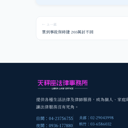
← 上一篇
買到事故保時捷 203萬討不回
提供各種生活法律及律師服務，成為個人、家庭
讓法律服務沒有死角。
北部：02-29043998
日間：04-23756755
桃竹：03-6586032
夜間：0936-177880