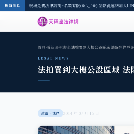
地區-8/3(一) 現場免費法律諮詢~名額有限(❁´◡`❁) 請點此連結加入LIN
最新消息
首頁
›
看新聞學法律
›
法拍買到大樓公設區域 法院判住戶
LEGAL NEWS
法拍買到大樓公設區域 法
2014 年 07 月 15 日
政治‧法律