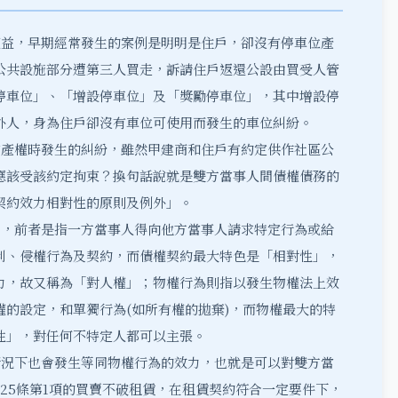
權益，早期經常發生的案例是明明是住戶，卻沒有停車位產
公共設施部分遭第三人買走，訴請住戶返還公設由買受人管
停車位」、「增設停車位」及「獎勵停車位」，其中增設停
外人，身為住戶卻沒有車位可使用而發生的車位糾紛。
產權時發生的糾紛，雖然甲建商和住戶有約定供作社區公
應該受該約定拘束？換句話說就是雙方當事人間債權債務的
契約效力相對性的原則及例外」。
，前者是指一方當事人得向他方當事人請求特定行為或給
利、侵權行為及契約，而債權契約最大特色是「相對性」，
力，故又稱為「對人權」；物權行為則指以發生物權法上效
的設定，和單獨行為(如所有權的拋棄)，而物權最大的特
性」，對任何不特定人都可以主張。
況下也會發生等同物權行為的效力，也就是可以對雙方當
25條第1項的買賣不破租賃，在租賃契約符合一定要件下，