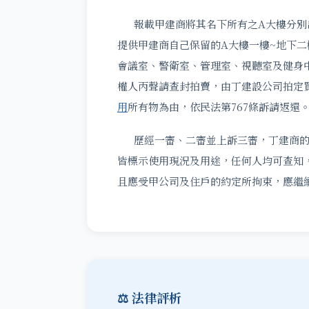
報載甲建商將其名下所有之A大樓分別出
提供甲建商自己保留的A大樓一樓~地下
會議室、警衛室、管理室、視聽室及健身
權人丙聲請查封拍賣，由丁建設公司拍定
用
所有物為由，依民法第767條訴請返還
歷經一審、二審並上訴三審，丁建商的
皆標示使用現況及用途，任何人均可查知
且應受甲公司及住戶的約定所拘束，應繼
⚖️ 法律評析