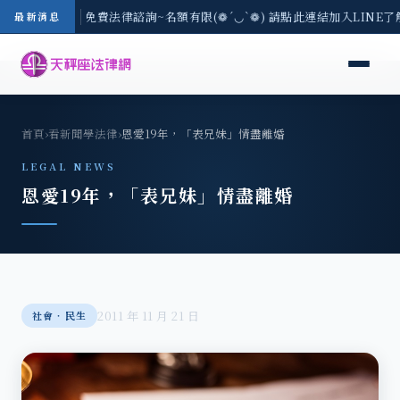
-8/3(一) 現場免費法律諮詢~名額有限(❁´◡`❁) 請點此連結加入LINE
最新消息
首頁
›
看新聞學法律
›
恩愛19年，「表兄妹」情盡離婚
LEGAL NEWS
恩愛19年，「表兄妹」情盡離婚
2011 年 11 月 21 日
社會‧民生