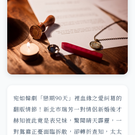
宛如韓劇「戀期90天」裡血緣之愛糾葛的
翻版情節！新北市瑞芳一對情侶新婚後才
赫知彼此竟是表兄妹，驚聞晴天霹靂，一
對鴛鴦正憂面臨拆散，卻轉折查知，太太