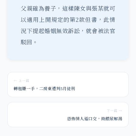
父親確為養子，這樣陳女與張某就可
以適用上開規定的第2款但書，此情
況下提起婚姻無效訴訟，就會被法官
駁回。
← 上一篇
轉租賺一手，二房東遭判5月徒刑
下一篇 →
恐怖情人逼口交，拗餵尿解渴