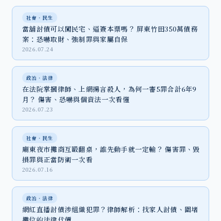
社會‧民生
當舖討債可以闖民宅、逼簽本票嗎？ 屏東竹田350萬債務
案：恐嚇取財、強制罪與家屬自保
2026.07.24
政治‧法律
在法院掌摑律師、上網揚言殺人，為何一審5罪合計6年9
月？ 傷害、恐嚇與個資法一次看懂
2026.07.23
社會‧民生
廟東夜市攤商互毆翻桌，誰先動手就一定輸？ 傷害罪、毀
損罪與正當防衛一次看
2026.07.16
政治‧法律
網紅直播討債涉組織犯罪？律師解析：找家人討債、圍堵
攤位的法律代價